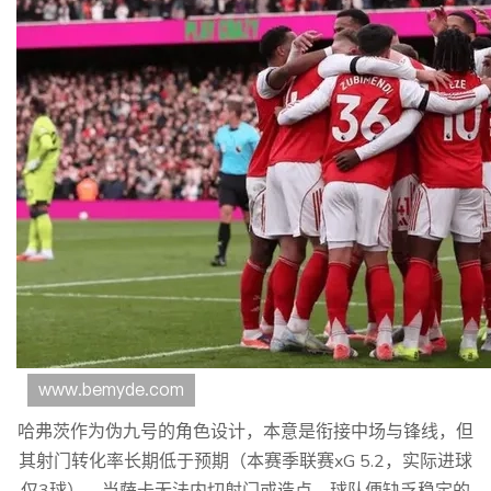
哈弗茨作为伪九号的角色设计，本意是衔接中场与锋线，但
其射门转化率长期低于预期（本赛季联赛xG 5.2，实际进球