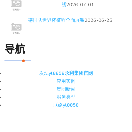
线
2026-07-01
德国队世界杯征程全面展望
2026-06-25
导航
发现
yl8858永利集团官网
应用实例
集团新闻
服务类型
联络
yl8858