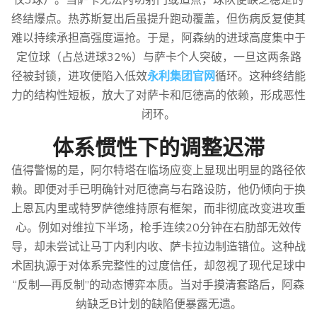
仅3球）。当萨卡无法内切射门或造点，球队便缺乏稳定的
终结爆点。热苏斯复出后虽提升跑动覆盖，但伤病反复使其
难以持续承担高强度逼抢。于是，阿森纳的进球高度集中于
定位球（占总进球32%）与萨卡个人突破，一旦这两条路
径被封锁，进攻便陷入低效
永利集团官网
循环。这种终结能
力的结构性短板，放大了对萨卡和厄德高的依赖，形成恶性
闭环。
体系惯性下的调整迟滞
值得警惕的是，阿尔特塔在临场应变上显现出明显的路径依
赖。即便对手已明确针对厄德高与右路设防，他仍倾向于换
上恩瓦内里或特罗萨德维持原有框架，而非彻底改变进攻重
心。例如对维拉下半场，枪手连续20分钟在右肋部无效传
导，却未尝试让马丁内利内收、萨卡拉边制造错位。这种战
术固执源于对体系完整性的过度信任，却忽视了现代足球中
“反制—再反制”的动态博弈本质。当对手摸清套路后，阿森
纳缺乏B计划的缺陷便暴露无遗。