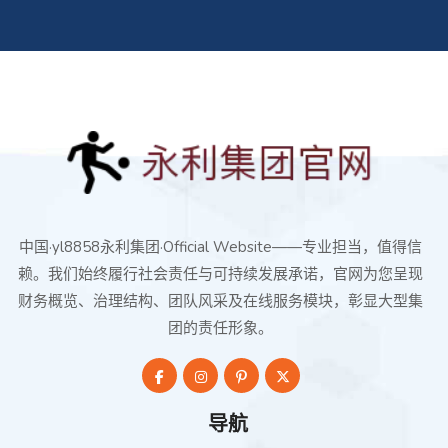
中国·yl8858永利集团·Official Website——专业担当，值得信
赖。我们始终履行社会责任与可持续发展承诺，官网为您呈现
财务概览、治理结构、团队风采及在线服务模块，彰显大型集
团的责任形象。
导航