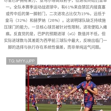
尽管巴萨拥有莱万、亚马尔等高效射手，但进攻终结仍显单
一。全队本赛季运动战进球中，有61%来自禁区内接直塞
或传中后的第一脚射门，二次进攻占比仅为19%，远低于
皇马（32%）和赫罗纳（28%）。这说明球队缺乏持续施
压球门的能力，一旦核心球员被针对性限制，进攻便陷入瘫
痪。反直觉的是，巴萨的预期进球（xG）数值并不低，但
实际进球数与其差距为西甲前三球队中最大，反映出临门一
脚的选择与执行存在系统性偏差，而非单纯运气问题。