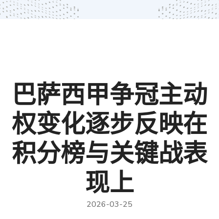
巴萨西甲争冠主动
权变化逐步反映在
积分榜与关键战表
现上
2026-03-25