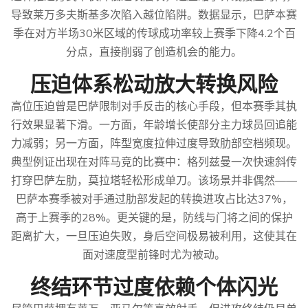
导致莱万多夫斯基多次陷入越位陷阱。数据显示，巴萨本赛
季在对方半场30米区域的传球成功率较上赛季下降4.2个百
分点，直接削弱了创造机会的能力。
压迫体系松动放大转换风险
高位压迫曾是巴萨限制对手反击的核心手段，但本赛季其执
行效果显著下滑。一方面，年龄增长使部分主力球员回追能
力减弱；另一方面，阵型宽度拉伸过度导致肋部空档频现。
典型例证出现在对阵马竞的比赛中：格列兹曼一次快速斜传
打穿巴萨左肋，莫拉塔轻松形成单刀。该场景并非偶然——
巴萨本赛季被对手通过肋部发起的转换进攻占比达37%，
高于上赛季的28%。更关键的是，防线与门将之间的保护
距离扩大，一旦压迫失败，身后空间极易被利用，这使其在
面对速度型前锋时尤为被动。
终结环节过度依赖个体闪光