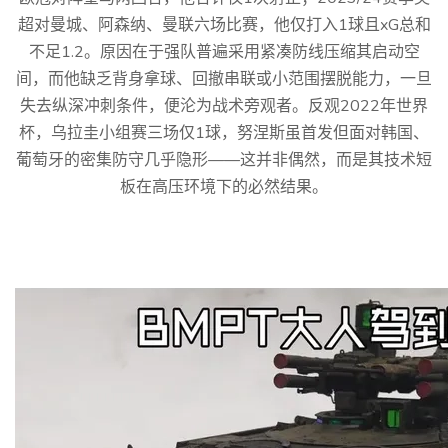
超对曼城、阿森纳、曼联六场比赛，他仅打入1球且xG总和
不足1.2。原因在于强队普遍采用紧凑防线压缩其启动空
间，而他缺乏背身拿球、回撤串联或小范围摆脱能力，一旦
失去纵深冲刺条件，便沦为战术旁观者。反观2022年世界
杯，乌拉圭小组赛三场仅1球，努涅斯虽首发但面对韩国、
葡萄牙的密集防守几乎隐形——这并非偶然，而是其技术短
板在高压环境下的必然结果。