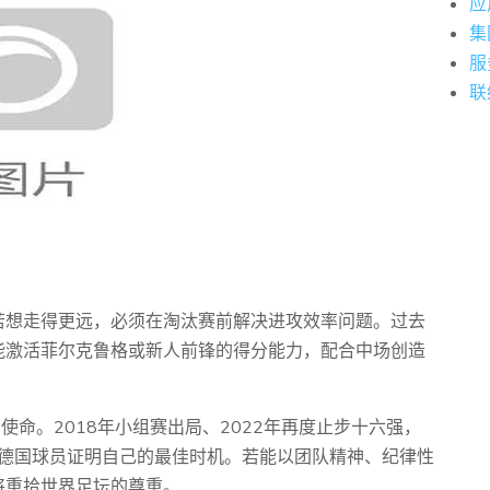
应
集
服
联
若想走得更远，必须在淘汰赛前解决进攻效率问题。过去
能激活菲尔克鲁格或新人前锋的得分能力，配合中场创造
使命。2018年小组赛出局、2022年再度止步十六强，
代德国球员证明自己的最佳时机。若能以团队精神、纪律性
将重拾世界足坛的尊重。