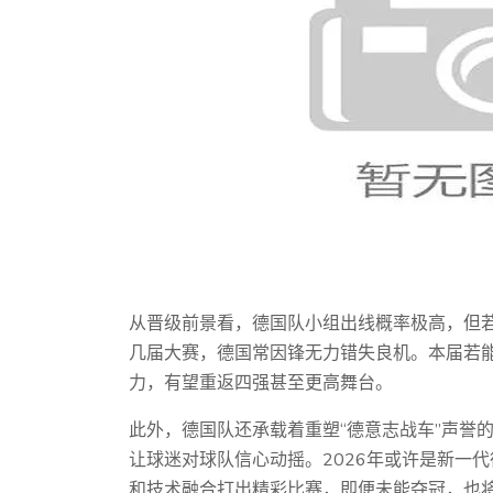
从晋级前景看，德国队小组出线概率极高，但
几届大赛，德国常因锋无力错失良机。本届若
力，有望重返四强甚至更高舞台。
此外，德国队还承载着重塑“德意志战车”声誉的
让球迷对球队信心动摇。2026年或许是新一
和技术融合打出精彩比赛，即便未能夺冠，也