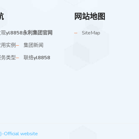
航
网站地图
发现
yl8858永利集团官网
SiteMap
应用实例
集团新闻
服务类型
联络
yl8858
fficial website