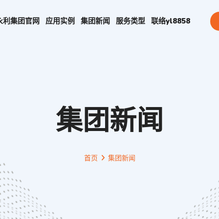
8永利集团官网
应用实例
集团新闻
服务类型
联络
yl8858
集团新闻
首页
集团新闻