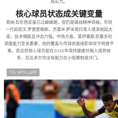
局实力。
核心球员状态成关键变量
恩纳·瓦伦西亚虽已过巅峰期，但仍是锋线精神领袖；年轻
一代如凯文·罗德里格斯、杰雷米·萨米恩托等人逐渐挑起大
梁，技术细腻且冲击力强。中场方面，莫伊塞斯·凯塞多的
调度能力至关重要，他的覆盖与传球将直接影响攻守转换节
奏。若这些核心球员能在2026年保持健康并融入成熟体
系，厄瓜多尔完全有能力在小组赛制造冷门。