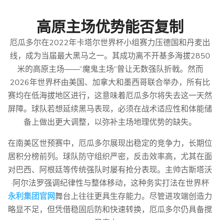
高原主场优势能否复制
厄瓜多尔在2022年卡塔尔世界杯小组赛力压德国和丹麦出
线，成为当届最大黑马之一。其成功离不开基多海拔2850
米的高原主场——“魔鬼主场”曾让无数强队折戟。然而
2026年世界杯由美国、加拿大和墨西哥联合举办，所有比
赛均在低海拔地区进行，这意味着厄瓜多尔将失去这一天然
屏障。球队若想延续黑马表现，必须在战术适应性和体能储
备上做出更大调整，以弥补主场地理优势的缺失。
在南美区世预赛中，厄瓜多尔展现出稳定的竞争力，长期位
居积分榜前列。球队防守组织严密，反击效率高，尤其在面
对巴西、阿根廷等传统强队时屡有抢分表现。主帅古斯塔沃
·阿尔法罗强调纪律性与整体移动，这种务实打法在世界杯
永利集团官网
舞台上往往更具生存能力。尽管进攻端创造力
略显不足，但凭借稳固后防和快速转换，厄瓜多尔仍具备搅