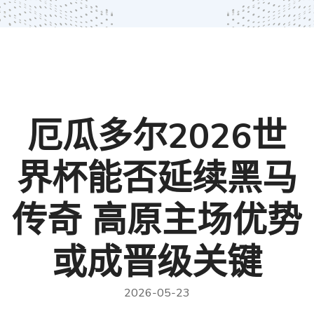
厄瓜多尔2026世
界杯能否延续黑马
传奇 高原主场优势
或成晋级关键
2026-05-23