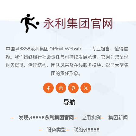
中国·yl8858永利集团·Official Website——专业担当，值得信
赖。我们始终履行社会责任与可持续发展承诺，官网为您呈现
财务概览、治理结构、团队风采及在线服务模块，彰显大型集
团的责任形象。
导航
发现
yl8858永利集团官网
应用实例
集团新闻
服务类型
联络
yl8858