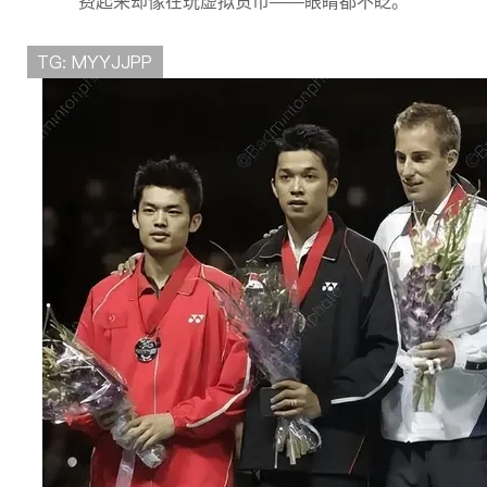
费起来却像在玩虚拟货币——眼睛都不眨。