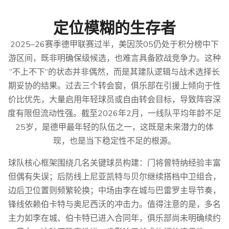
定位模糊的生存者
2025–26赛季德甲联赛过半，美因茨05仍处于积分榜中下
游区间，既非明确保级候选，也难言具备欧战竞争力。这种
“不上不下”的状态并非偶然，而是其建队逻辑与战术选择长
期妥协的结果。过去三个转会窗，俱乐部在引援上倾向于性
价比优先，大量启用年轻球员或自由转会目标，导致阵容深
度有限但流动性强。截至2026年2月，一线队平均年龄不足
25岁，是德甲最年轻的队伍之一，这既是未来潜力的体
现，也是当下稳定性不足的根源。
球队核心框架围绕几名关键球员构建：门将曾特纳经验丰富
但偶有失误；后防线上尼亚凯特与贝尔继续搭档中卫组合，
边后卫位置则频繁轮换；中场由李在城与巴雷罗主导节奏，
锋线依赖伯卡特与奥尼西沃的冲击力。值得注意的是，多名
主力如李在城、伯卡特已进入合同年，俱乐部尚未明确续约