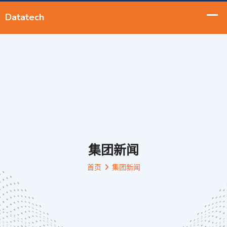
集团新闻
首页
集团新闻