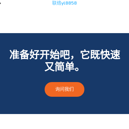
联络
yl8858
准备好开始吧，它既快速
又简单。
询问我们