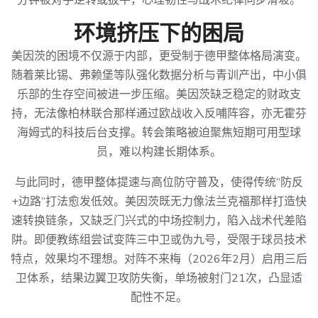
分钟被对手逆转或扳平，心理韧性与战术纪律同步滑坡。
环境挤压下的困局
美因茨的困境不仅源于内部，更受制于德甲整体格局演变。
随着莱比锡、弗赖堡等队强化数据分析与青训产出，中小俱
乐部的生存空间被进一步压缩。美因茨缺乏稳定的财政支
持，无法像柏林联合那样通过欧战收入反哺阵容，亦无霍芬
海姆式的科技后台支撑。转会策略被迫聚焦短期可用型球
员，难以构建长期体系。
与此同时，德甲整体提速与高位防守普及，使得传统“防反
+边路”打法愈发低效。美因茨既无力像法兰克福那样打造快
速转换链条，又缺乏门兴式的中场控制力，陷入战术代差陷
阱。即便教练组尝试变阵三中卫或伪九号，受限于球员技术
特点，效果均不理想。对阵不来梅（2026年2月）启用三后
卫体系，结果边翼卫攻防失衡，单场被射门21次，凸显适
配性不足。