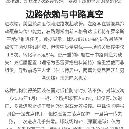
效抢断，却送出7次致命传球，暴露了压迫体系的空洞化。
边路依赖与中路真空
进攻端，美因茨高度依赖边路发起攻势。左路李在城兼具跑
动覆盖与传中能力，右路则常由新人格鲁达或老将布罗辛斯
基承担推进任务。数据显示，球队超过60%的进攻最终落
点位于两侧底线区域，但传中质量堪忧——场均关键传中仅
1.8次，转化率不足8%。更严重的问题在于中路创造力缺
失：双后腰配置（通常为巴雷罗搭档科斯特）偏重拦截而非
组织，导致前场三人组（伯卡特居中，两翼为奥尼西沃与另
一名边锋）常常陷入孤立。
这种结构使得美因茨在面对低位防守时办法不多。对阵波鸿
（2026年1月）一战，全场控球率达58%，却仅有3次射
正，多数进攻止步于禁区外远射或无效横传。中锋伯卡特虽
具备一定支点作用，但缺乏第二落点保护，一旦第一传失
败，二次进攻几乎归零。球队场均xG（预期进球）仅为