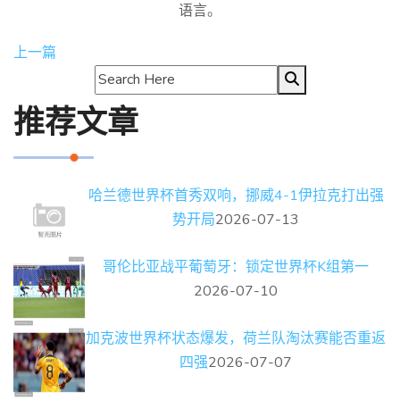
语言。
上一篇
推荐文章
哈兰德世界杯首秀双响，挪威4-1伊拉克打出强
势开局
2026-07-13
哥伦比亚战平葡萄牙：锁定世界杯K组第一
2026-07-10
加克波世界杯状态爆发，荷兰队淘汰赛能否重返
四强
2026-07-07