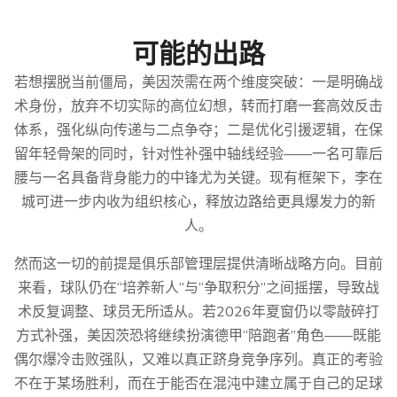
可能的出路
若想摆脱当前僵局，美因茨需在两个维度突破：一是明确战
术身份，放弃不切实际的高位幻想，转而打磨一套高效反击
体系，强化纵向传递与二点争夺；二是优化引援逻辑，在保
留年轻骨架的同时，针对性补强中轴线经验——一名可靠后
腰与一名具备背身能力的中锋尤为关键。现有框架下，李在
城可进一步内收为组织核心，释放边路给更具爆发力的新
人。
然而这一切的前提是俱乐部管理层提供清晰战略方向。目前
来看，球队仍在“培养新人”与“争取积分”之间摇摆，导致战
术反复调整、球员无所适从。若2026年夏窗仍以零敲碎打
方式补强，美因茨恐将继续扮演德甲“陪跑者”角色——既能
偶尔爆冷击败强队，又难以真正跻身竞争序列。真正的考验
不在于某场胜利，而在于能否在混沌中建立属于自己的足球