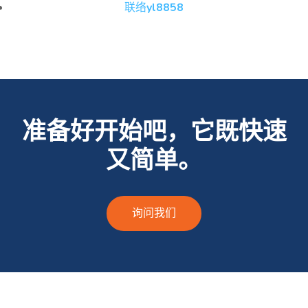
联络
yl8858
准备好开始吧，它既快速
又简单。
询问我们