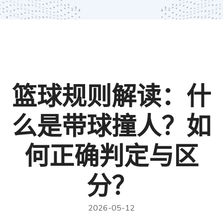
篮球规则解读：什
么是带球撞人？如
何正确判定与区
分？
2026-05-12