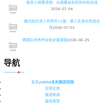
南非小组赛进程：从揭幕战失利到末轮出线
2026-07-04
塞内加尔进入世界杯32强：第三名身份完成出
线
2026-07-01
德国队世界杯征程全面展望
2026-06-25
导航
发现
yl8858永利集团官网
应用实例
集团新闻
服务类型