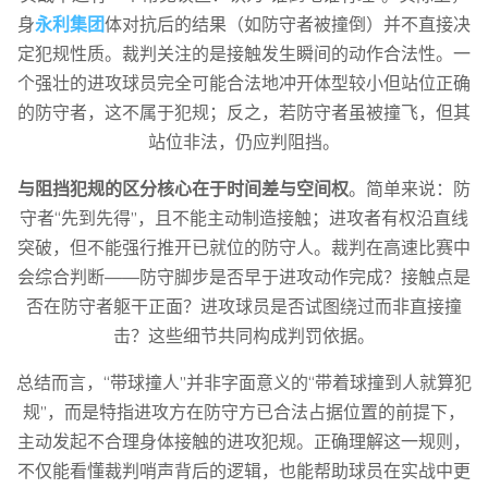
身
永利集团
体对抗后的结果（如防守者被撞倒）并不直接决
定犯规性质。裁判关注的是接触发生瞬间的动作合法性。一
个强壮的进攻球员完全可能合法地冲开体型较小但站位正确
的防守者，这不属于犯规；反之，若防守者虽被撞飞，但其
站位非法，仍应判阻挡。
与阻挡犯规的区分核心在于时间差与空间权
。简单来说：防
守者“先到先得”，且不能主动制造接触；进攻者有权沿直线
突破，但不能强行推开已就位的防守人。裁判在高速比赛中
会综合判断——防守脚步是否早于进攻动作完成？接触点是
否在防守者躯干正面？进攻球员是否试图绕过而非直接撞
击？这些细节共同构成判罚依据。
总结而言，“带球撞人”并非字面意义的“带着球撞到人就算犯
规”，而是特指进攻方在防守方已合法占据位置的前提下，
主动发起不合理身体接触的进攻犯规。正确理解这一规则，
不仅能看懂裁判哨声背后的逻辑，也能帮助球员在实战中更