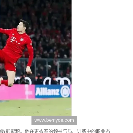
的数据累积。他在更衣室的领袖气质、训练中的职业态