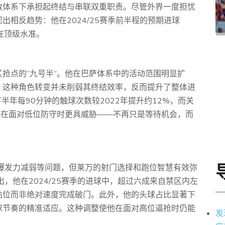
教体系下承担起终结与串联双重职责。尽管外界一度担忧
相反趋势：他在2024/25赛季前半程的预期进球
在顶级水准。
抢点的“九号半”。他在巴萨体系中的活动范围明显扩
。这种角色转变并未削弱其终结效率，反而提升了整体进
4年下半年每90分钟的触球次数较2022年提升约12%，而关
他在面对低位防守时更具威胁——不再只是等待机会，而
爆发力减弱等问题，但莱万的射门选择和跑位智慧有效弥
指出，他在2024/25赛季的进球中，超过六成来自禁区内左
站位而非绝对速度完成破门。此外，他的头球占比显著下
球节奏的精准适应。这种调整使他在面对高位逼抢时仍能
发