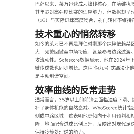
巴萨以来，莱万迅速成为锋线核心，在哈维执
其年龄对高强度比赛的适应能力，但数据却呈现出
（xG）与实际进球高度吻合，射门转化率维持
技术重心的悄然转移
如今的莱万已不再是拜仁时期那个纯粹依赖禁区
大，频繁回撤至中场接应，甚至参与边路过渡
攻流动性。Sofascore数据显示，他在202
键传球数也同步增长。这种“伪九号”式踢法让
是主动制造空间。
效率曲线的反常走势
通常而言，35岁以上的前锋会面临速度下滑、
补了身体机能的自然衰减。WhoScored统计
侧或中路区域，这表明他更倾向于利用预判和
降，地面配合进球比例上升，反映出对现代足
保持冷静处理球的能力。