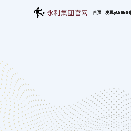
首页
发现
yl885