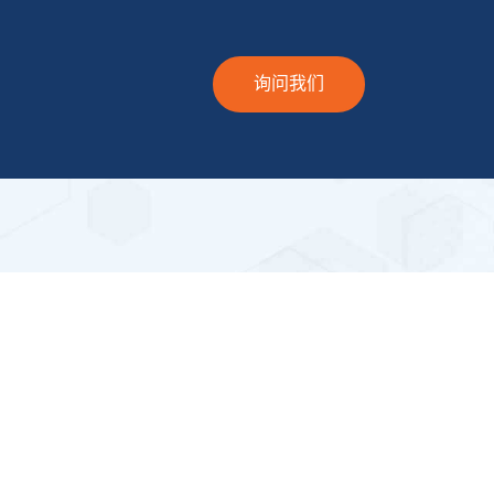
询问我们
联系方式
浙江省义乌市福田街道商城大道
L300号曙光国际大厦A1403（自
主申报）
dialectical@yahoo.com