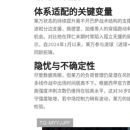
体系适配的关键变量
莱万状态的持续提升离不开巴萨战术结构的支
进和分边支援，佩德里、加维等人的穿插跑动
机会。对比他在拜仁末期时常陷入孤立无援的局面，
示，自2024年1月以来，莱万参与进球（进球
同龄前锋。
隐忧与不确定性
尽管数据亮眼，但莱万的负荷管理仍是潜在风险
多线作战中出场时间居高不下。根据西甲官方数
高强度冲刺次数仍维持在较高水平，这对36岁
守强度陡增，若中场控制力稍有波动，莱万的
检验。