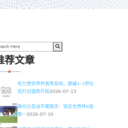
推荐文章
哈兰德世界杯首秀双响，挪威4-1伊拉
克打出强势开局
2026-07-13
哥伦比亚战平葡萄牙：锁定世界杯K组
第一
2026-07-10