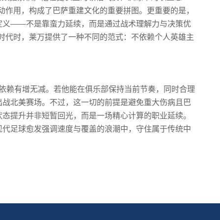
动作用，构成了巴萨重建文化的重要拼图。更重要的是，
定义——不是靠蛮力延续，而是通过战术理解力与决策优
的时代时，莱万提供了一种不同的范式：不依赖个人英雄主
的依赖有增无减。若他能在俱乐部保持当前节奏，同时合理
出战北美赛场。不过，这一切的前提是避免重大伤病且巴
状态提升并非短暂回光，而是一场精心计算的职业延续。
现代足球愈发强调速度与覆盖的浪潮中，守住属于传统中