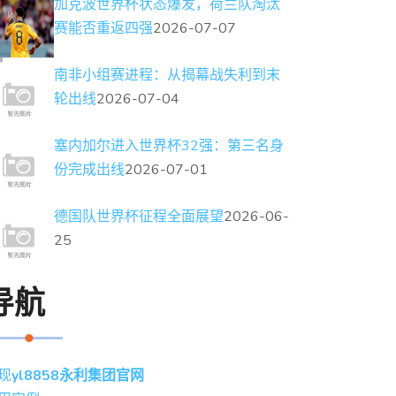
加克波世界杯状态爆发，荷兰队淘汰
赛能否重返四强
2026-07-07
南非小组赛进程：从揭幕战失利到末
轮出线
2026-07-04
塞内加尔进入世界杯32强：第三名身
份完成出线
2026-07-01
德国队世界杯征程全面展望
2026-06-
25
导航
现
yl8858永利集团官网