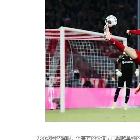
700球固然耀眼，但莱万的价值早已超越单纯