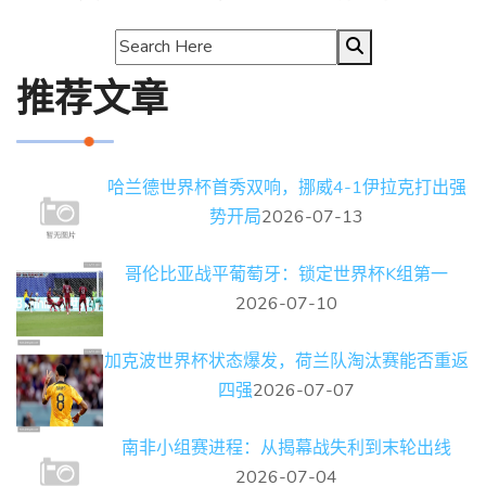
推荐文章
哈兰德世界杯首秀双响，挪威4-1伊拉克打出强
势开局
2026-07-13
哥伦比亚战平葡萄牙：锁定世界杯K组第一
2026-07-10
加克波世界杯状态爆发，荷兰队淘汰赛能否重返
四强
2026-07-07
南非小组赛进程：从揭幕战失利到末轮出线
2026-07-04