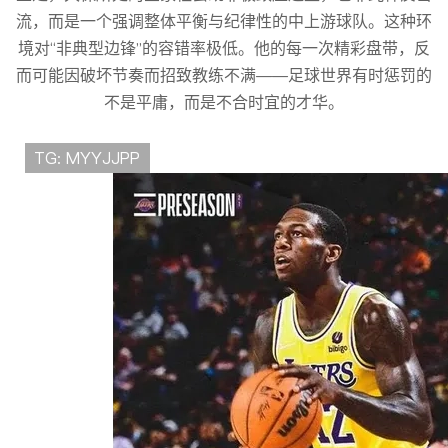
流，而是一个强调整体平衡与纪律性的中上游球队。这种环
境对“非典型边锋”的容错率极低。他的每一次精彩盘带，反
而可能因破坏节奏而招致教练不满——足球世界有时惩罚的
不是平庸，而是不合时宜的才华。