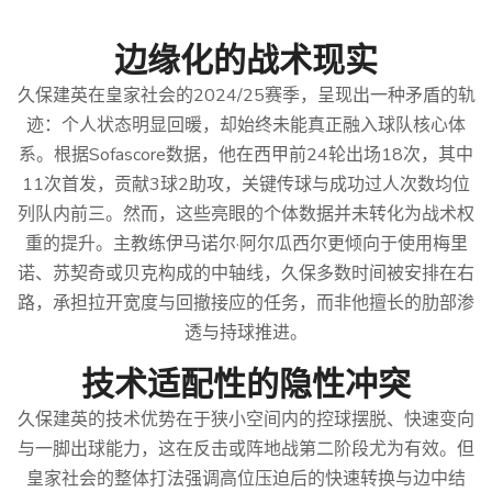
边缘化的战术现实
久保建英在皇家社会的2024/25赛季，呈现出一种矛盾的轨
迹：个人状态明显回暖，却始终未能真正融入球队核心体
系。根据Sofascore数据，他在西甲前24轮出场18次，其中
11次首发，贡献3球2助攻，关键传球与成功过人次数均位
列队内前三。然而，这些亮眼的个体数据并未转化为战术权
重的提升。主教练伊马诺尔·阿尔瓜西尔更倾向于使用梅里
诺、苏契奇或贝克构成的中轴线，久保多数时间被安排在右
路，承担拉开宽度与回撤接应的任务，而非他擅长的肋部渗
透与持球推进。
技术适配性的隐性冲突
久保建英的技术优势在于狭小空间内的控球摆脱、快速变向
与一脚出球能力，这在反击或阵地战第二阶段尤为有效。但
皇家社会的整体打法强调高位压迫后的快速转换与边中结