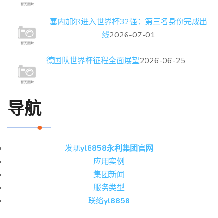
塞内加尔进入世界杯32强：第三名身份完成出
线
2026-07-01
德国队世界杯征程全面展望
2026-06-25
导航
发现
yl8858永利集团官网
应用实例
集团新闻
服务类型
联络
yl8858