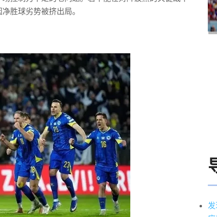
因净胜球劣势被挤出局。
发