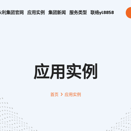
8永利集团官网
应用实例
集团新闻
服务类型
联络
yl8858
应用实例
首页
应用实例