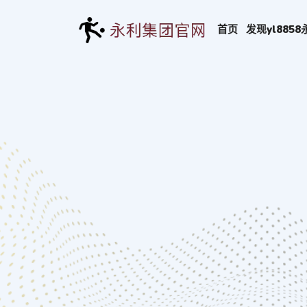
首页
发现
yl885