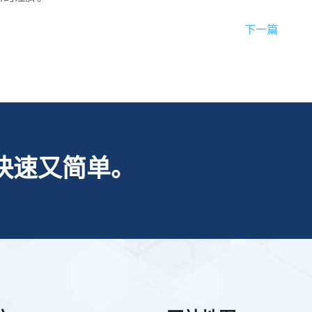
下一篇
快速又简单。