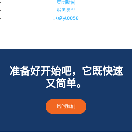
集团新闻
服务类型
联络
yl8858
准备好开始吧，它既快速
又简单。
询问我们