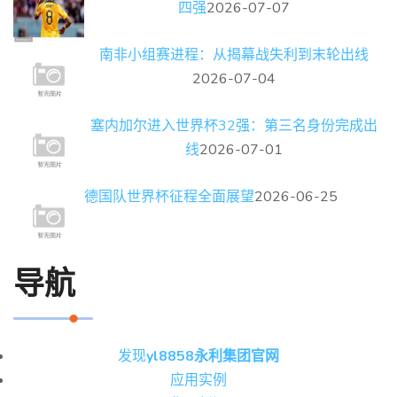
四强
2026-07-07
南非小组赛进程：从揭幕战失利到末轮出线
2026-07-04
塞内加尔进入世界杯32强：第三名身份完成出
线
2026-07-01
德国队世界杯征程全面展望
2026-06-25
导航
发现
yl8858永利集团官网
应用实例