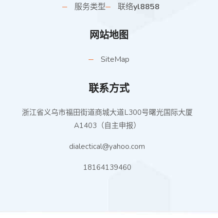
服务类型
联络
yl8858
网站地图
SiteMap
联系方式
浙江省义乌市福田街道商城大道L300号曙光国际大厦
A1403（自主申报）
dialectical@yahoo.com
18164139460